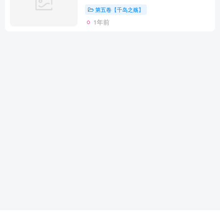
第五卷【千岛之殇】
1年前