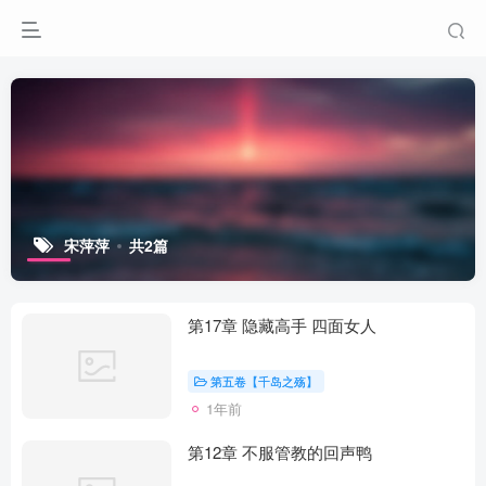
宋萍萍
共2篇
第17章 隐藏高手 四面女人
第五卷【千岛之殇】
1年前
第12章 不服管教的回声鸭