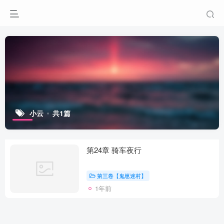
小云
共1篇
第24章 骑车夜行
第三卷【鬼崽迷村】
1年前