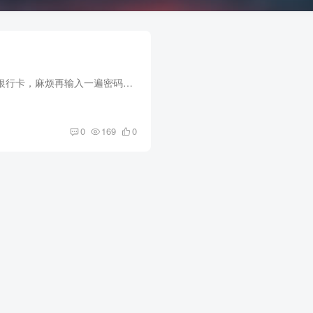
“先生，您这是外地银行卡，麻烦再输入一遍密码，先生？” “哦....好的。” 从恍惚中清醒，我连忙按了密码器。 “好的，您卡里余额还剩4......467万五。” 女柜员说话停顿了一下，明显...
0
169
0