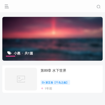
小惠
共1篇
第89章 水下世界
第五卷【千岛之殇】
1年前