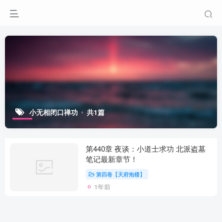
小无相闭口禅功
共1篇
第440章 夜谈：小道士求功 北派盗墓
笔记最新章节！
第四卷【天府炮楼】
1年前