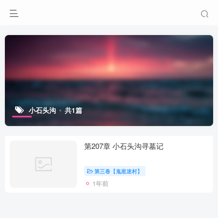
小石头沟
共1篇
第207章 小石头沟寻墓记
第三卷【鬼崽迷村】
1年前