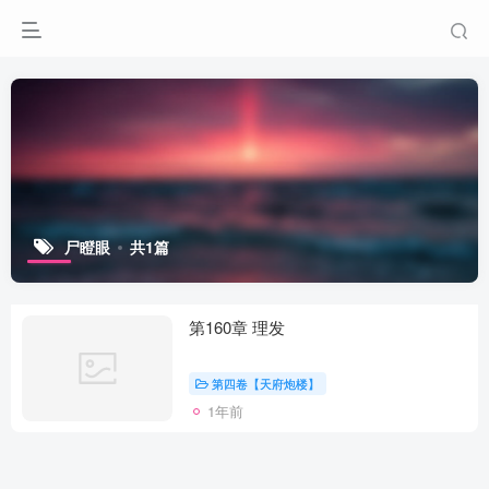
尸瞪眼
共1篇
第160章 理发
第四卷【天府炮楼】
1年前