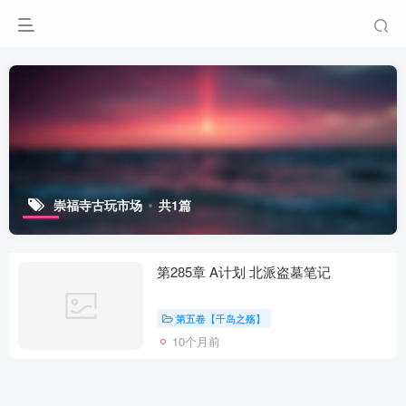
崇福寺古玩市场
共1篇
第285章 A计划 北派盗墓笔记
第五卷【千岛之殇】
10个月前