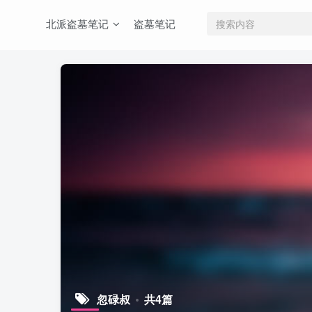
北派盗墓笔记
盗墓笔记
忽碌叔
共4篇