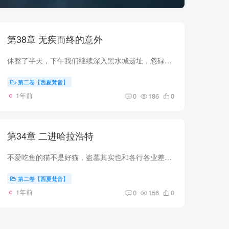
第38章 无疾而终的意外
休整了半天，下午我们继续深入黑水城遗址，忽碌叔说这地方他只来过一次，阿拉善这么大，至于在往前面走是哪里，他也没去过。 我抬头看了看天空，天色阴沉的压抑，地上是干沙碎石风滚草都少了很...
第二卷【西夏梵音】
1年前
0
186
0
第34章 二进哈拉浩特
不爱吃鱼的猫不是好猫，盗墓其实也和各行各业差不多，勤劳能致富。 不论南派北派，吃这碗饭的都讲究个快进快出，在好看的古董，在有价值的文物看多了也就那样，跟小两口结婚一样，日子久了就平...
第二卷【西夏梵音】
1年前
0
156
0