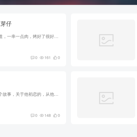
的豆芽仔
云南的昭通小串我知道，一串一点肉，烤好了很好吃，和大西北那种豪放的羊肉串不一样，三五个哥们聚一聚，不是为了吃多饱，就是为了喝酒聊天的那种氛围。 这个叫黄孤的，是一个卖羊肉串的，不知...
0
161
0
忽碌叔讲了他当年一个故事，关于他初恋的，从他讲故事的语气中能听出来一些伤感。 我听后说道:“人啊，都是这样，叔我看你现在就挺好，老婆孩子热炕头，也不用为钱发愁，当年的事都过去了。” ...
0
148
0