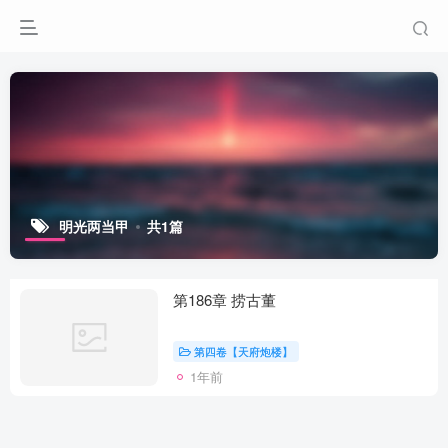
明光两当甲
共1篇
第186章 捞古董
第四卷【天府炮楼】
1年前