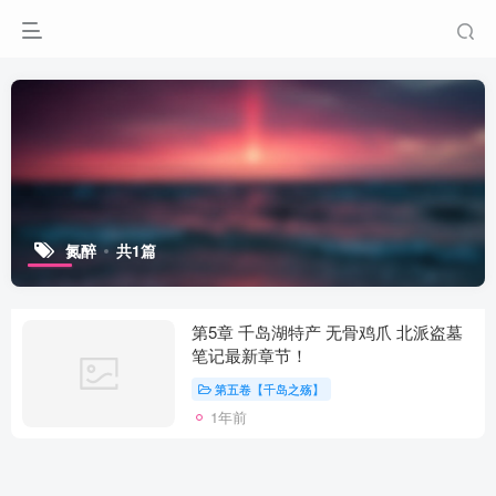
氮醉
共1篇
第5章 千岛湖特产 无骨鸡爪 北派盗墓
笔记最新章节！
第五卷【千岛之殇】
1年前