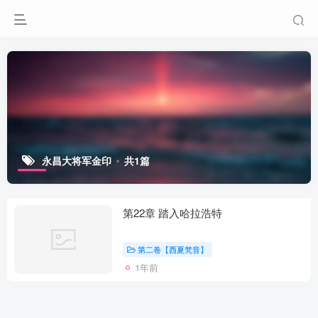
永昌大将军金印
共1篇
第22章 踏入哈拉浩特
第二卷【西夏梵音】
1年前