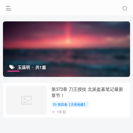
玉温明
共1篇
第373章 刀王授技 北派盗墓笔记最新
章节！
第四卷【天府炮楼】
1年前