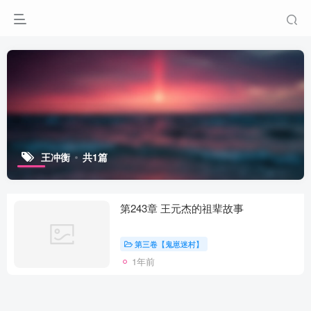
王冲衡
共1篇
第243章 王元杰的祖辈故事
第三卷【鬼崽迷村】
1年前