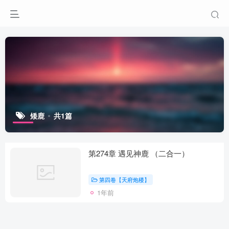
矮鹿
共1篇
第274章 遇见神鹿 （二合一）
第四卷【天府炮楼】
1年前