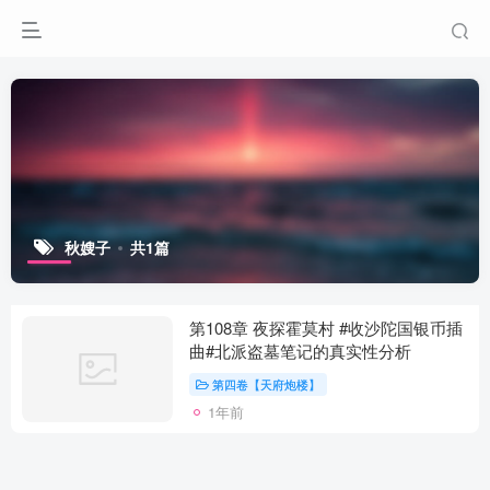
秋嫂子
共1篇
第108章 夜探霍莫村 #收沙陀国银币插
曲#北派盗墓笔记的真实性分析
第四卷【天府炮楼】
1年前