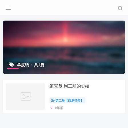
羊皮纸
共1篇
第62章 周三顺的心结
第二卷【西夏梵音】
1年前