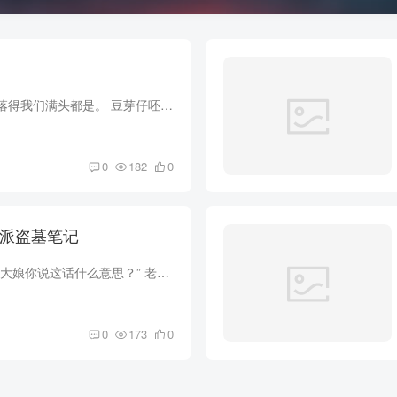
大量碎石散土落下，落得我们满头都是。 豆芽仔呸了好几口，神色慌乱的大喊大叫。 姜圆在坑口上看着这一切一直在笑。 见我不为所动，豆芽仔手挡着头大喊:“快想办法峰子！” “要死了！他妈的我...
0
182
0
92章 瞧纸 北派盗墓笔记
我一用力抽回右手，“大娘你说这话什么意思？” 老太太蜷缩在被窝中咳嗽了两声，吴爷忙把他扶起来，让她靠在床头上。 “咳！咳。” “老婆子你少说点话吧。” 老太太坐起来看着更瘦了，透过衣服...
0
173
0