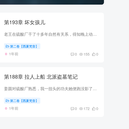
第193章 坏女孩儿
老王在硫酸厂干了十多年自然有关系，得知晚上动手，他当天下午搞来了几身工作服，晚上我们要都换上硫酸厂工作服。 老皮还在给动物园拉动物，下午两年多他给我拉来了50绳梯和轱辘车。 绳梯装麻袋...
第二卷【西夏梵音】
1年前
0
155
0
第188章 拉人上船 北派盗墓笔记
姜圆对硫酸厂熟悉，我一扭头的功夫她便跑没影了。 “抓.....！” “别叫！” “再叫弄死你！” 豆芽仔瞬间发难，从身后勒住了这人脖子。 我额头冒冷汗，心里砰砰乱跳。 现在夜深人静，这人喊这...
第二卷【西夏梵音】
1年前
0
172
0