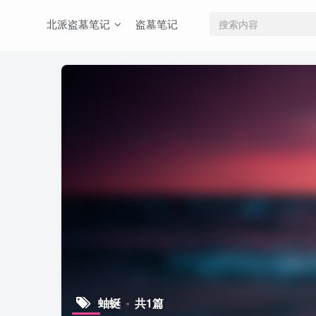
北派盗墓笔记
盗墓笔记
蚰蜒
共1篇