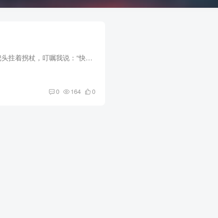
“把头，我走了。” 把头拄着拐杖，叮嘱我说：“快去快回。” 我点头，背着包快步离开。 我相信自己直觉，此趟行程只要一个字： “快！” 小萱昏迷，不能吃不能喝，大小不能自理。 要快...
0
164
0