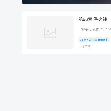
第96章 香火钱
第四卷【天府炮楼】
1年前