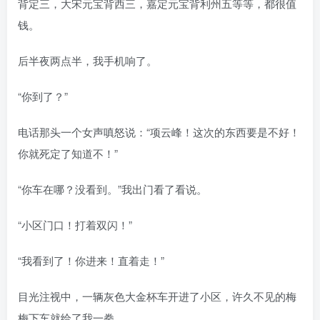
背定三，大宋元宝背西三，嘉定元宝背利州五等等，都很值
钱。
后半夜两点半，我手机响了。
“你到了？”
电话那头一个女声嗔怒说：“项云峰！这次的东西要是不好！
你就死定了知道不！”
“你车在哪？没看到。”我出门看了看说。
“小区门口！打着双闪！”
“我看到了！你进来！直着走！”
目光注视中，一辆灰色大金杯车开进了小区，许久不见的梅
梅下车就给了我一拳。