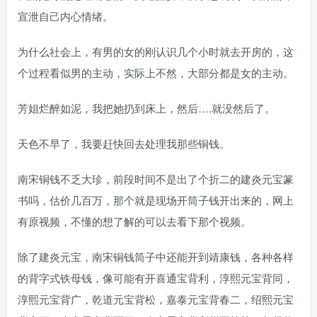
宣泄自己内心情绪。
为什么社会上，有男的女的刚认识几个小时就去开房的，这
个过程看似男的主动，实际上不然，大部分都是女的主动。
芳姐烂醉如泥，我把她扔到床上，然后….就没然后了。
天色不早了，我要赶快回去处理我那些铜钱。
南宋铜钱不乏大珍，前段时间不是出了个折二的建炎元宝篆
书吗，估价几百万，那个就是现场开筒子钱开出来的，网上
有原视频，不懂的想了解的可以去看下那个视频。
除了建炎元宝，南宋铜钱筒子中还能开到靖康钱，各种各样
的背字式铁母钱，像可能有开喜通宝背利，淳熙元宝背同，
淳熙元宝背广，乾道元宝背松，嘉泰元宝背春二，绍熙元宝