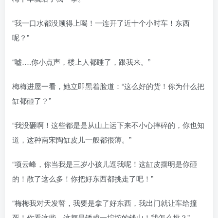
“我一口水都没顾得上喝！一连开了近十个小时车！东西
呢？”
“嘘….你小点声，楼上人都睡了，跟我来。”
梅梅进屋一看，她立即黑着脸道：“这么好的货！你为什么把
缸都砸了？”
“我没砸啊！这些都是是从山上运下来不小心摔碎的，你也知
道，这种南宋陶缸皮儿一般都很薄。”
“项云峰，你当我是三岁小孩儿逗我呢！这缸皮摆明是你砸
的！散了这么多！你把好东西都挑走了吧！”
“梅梅我对天发誓，我要是拿了好东西，我出门就让车给撞
死！你看这些，这都是锈成一坨坨的钱山！我怎么挑？”