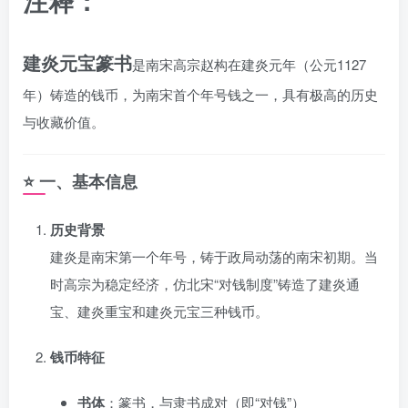
注释：
建炎元宝篆书
是南宋高宗赵构在建炎元年（公元1127
年）铸造的钱币，为南宋首个年号钱之一，具有极高的历史
与收藏价值。
⭐ 一、基本信息
历史背景
建炎是南宋第一个年号，铸于政局动荡的南宋初期。当
时高宗为稳定经济，仿北宋“对钱制度”铸造了建炎通
宝、建炎重宝和建炎元宝三种钱币。
钱币特征
书体
：篆书，与隶书成对（即“对钱”）