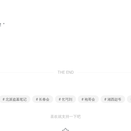
”
THE END
# 北派盗墓笔记
# 长春会
# 乞丐刘
# 袍哥会
# 湘西赵爷
喜欢就支持一下吧