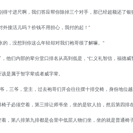
别得寸进尺啊，我们答应帮你除掉三个对手，那已经超额还了银
对外接活儿吗？价钱不用担心，我付的起！”
水的，没想到你这么年轻却对我们袍哥很了解嘛。”
，他们内部的辈分堂口排名从高到低是，“仁义礼智信，福德威
应该是属于智字辈或者威字辈。
师爷，三爷，堂主，过去袍哥们开会往往摆十排交椅，身份地位
排椅子必须空着，第三排让师爷坐，坐的是软人抬，然后第四排
空着，第八排第九排都是会里中低层人物们坐，坐的就是普通椅