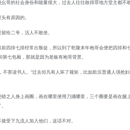
但幺哥的社会身份和能量很大，过去人往往敢得罪地方堂主都不
里头有原因的。
是留给二爷，活人不敢坐。
以前四排七排经常出叛徒，所以到了乾隆末年袍哥会便把四排和
厢和第七包厢，那就是因为老板有袍哥背景。
，不害读书人。”过去但凡有人坏了规矩，比如欺压普通人强抢妇
犯错之人身上画圈，画在哪里便用刀捅哪里，三个圈要是画在腿
了。
不接受下九流人加入他们，这话不对。