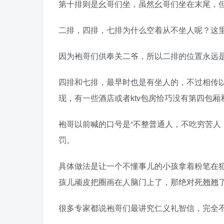
第十排则是幺哥们坐，虽然幺哥们坐在末尾，
二排，四排，七排为什么空着从不坐人呢？这
因为袍哥们供奉关二爷，所以二排的位置永远
四排和七排，最早时也是有坐人的，不过相传
现，有一些酒店或者ktv包房恰巧没有第四包
袍哥以前喊的口号是“不整普通人，不吃穷苦人
罚。
具体做法是让一个不懂事儿的小孩拿着粉笔在
孩儿顽皮把圈画在人脑门上了，那绝对死翘翘
很多专家都说袍哥们最讲究仁义礼智信，完全