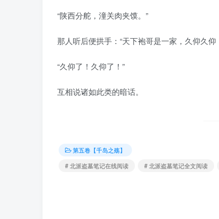
“陕西分舵，潼关肉夹馍。”
那人听后便拱手：“天下袍哥是一家，久仰久仰！
“久仰了！久仰了！”
互相说诸如此类的暗话。
第五卷【千岛之殇】
# 北派盗墓笔记在线阅读
# 北派盗墓笔记全文阅读