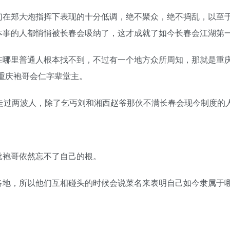
们在郑大炮指挥下表现的十分低调，绝不聚众，绝不捣乱，以至
本事的人都悄悄被长春会吸纳了，这才成就了如今长春会江湖第
在哪里普通人根本找不到，不过有一个地方众所周知，那就是重庆
重庆袍哥会仁字辈堂主。
出走过两波人，除了乞丐刘和湘西赵爷那伙不满长春会现今制度的
批袍哥依然忘不了自己的根。
各地，所以他们互相碰头的时候会说菜名来表明自己如今隶属于