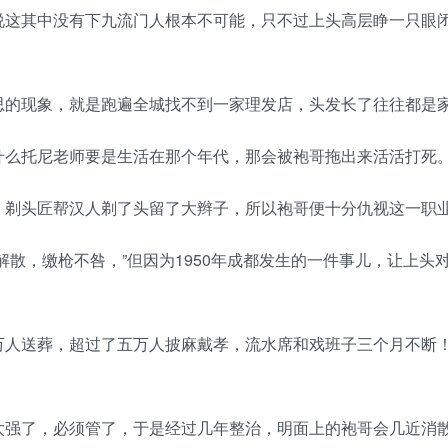
说这其中没有下九流门人根本不可能，只不过上头高层睁一只眼
思的现象，就是跑遍全城找不到一家理发店，头发长了往往都是
什么托尼老师要是生活在那个年代，那会被袍哥拖出来活活打死
，剃头匠帮汉人剃了头留了大辫子，所以袍哥便十分仇视这一职
解散，缴枪不咎，”但因为1950年成都发生的一件事儿，让上头
万人送葬，超过了五万人披麻戴孝，流水席和戏班子三个月不断！
太强了，必须管了，于是经过几年整治，明面上的袍哥会几近消