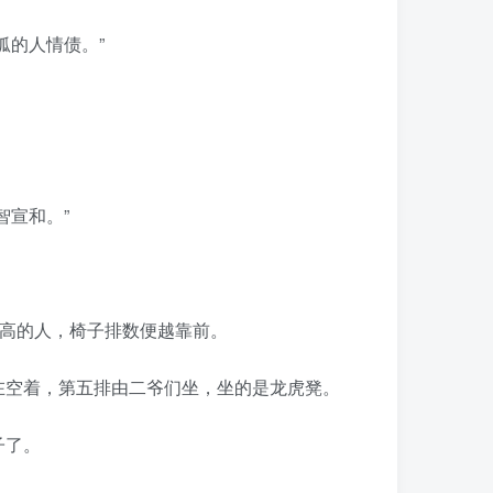
狐的人情债。”
智宣和。”
越高的人，椅子排数便越靠前。
在空着，第五排由二爷们坐，坐的是龙虎凳。
子了。