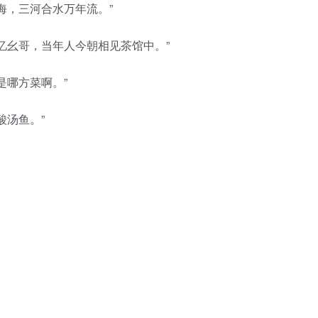
海，三河合水万年流。”
忆幺哥，当年人今朝相见茶馆中。”
是哪方菜啊。”
酸汤鱼。”