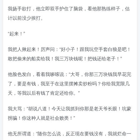
我扬手欲打，他立即双手护住了脑袋，看他那熟练样子，估
计以前没少挨打。
“起来！”
我把人揪起来！厉声问：“好小子！跟我玩空手套白狼是吧！
敢把偷来的船卖给我！我三万块钱呢！把钱还给老子！”
他脸色发白，看着我哆嗦说：“大哥，你那三万块钱我早花完
了，要是有钱，我至于在这里摆摊卖炒粉吗？你给我宽限几
天，等我以后有钱了肯定还给你。”
我大骂：“胡说八道！今天让我抓到你那是老天爷长眼！坑蒙
拐骗！你这种人就是社会败类！”
他无所谓道：“随你怎么说，反正现在要钱没有，我就烂命一