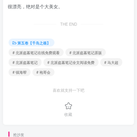
很漂亮，绝对是个大美女。
THE END
第五卷【千岛之殇】
# 北派盗墓笔记在线免费观看
# 北派盗墓笔记原版
# 北派盗墓笔记
# 北派盗墓笔记全文阅读免费
# 马大超
# 镇海帮
# 袍哥会
喜欢就支持一下吧
收藏
抢沙发