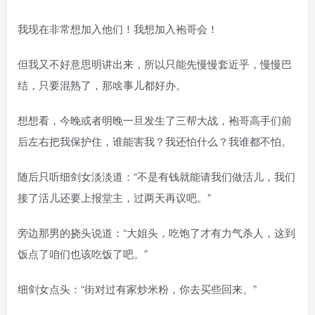
我现在非常想加入他们！我想加入袍哥会！
但我又不好意思明讲出来，所以只能先慢慢套近乎，慢慢巴
结，只要混熟了，那啥事儿都好办。
想想看，今晚或者明晚一旦发生了三帮大战，袍哥高手们前
后左右把我保护住，谁能害我？我还怕什么？我谁都不怕。
随后只听细剑女淡淡道：“不是有钱就能请我们做活儿，我们
接了活儿还要上报堂主，过两天再议吧。”
旁边那男的挠头说道：“大姐头，吃饱了才有力气杀人，这到
饭点了咱们也该吃饭了吧。”
细剑女点头：“街对过有家炒米粉，你去买些回来。”