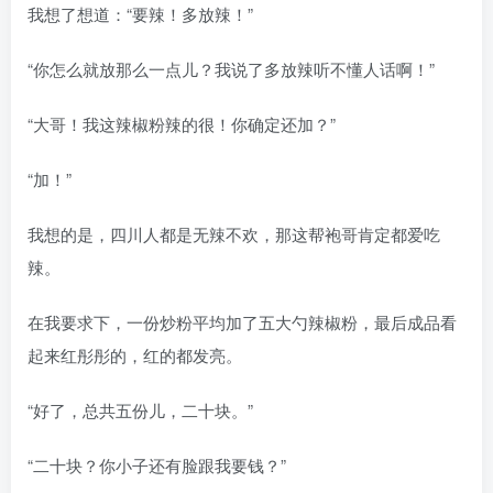
我想了想道：“要辣！多放辣！”
“你怎么就放那么一点儿？我说了多放辣听不懂人话啊！”
“大哥！我这辣椒粉辣的很！你确定还加？”
“加！”
我想的是，四川人都是无辣不欢，那这帮袍哥肯定都爱吃
辣。
在我要求下，一份炒粉平均加了五大勺辣椒粉，最后成品看
起来红彤彤的，红的都发亮。
“好了，总共五份儿，二十块。”
“二十块？你小子还有脸跟我要钱？”