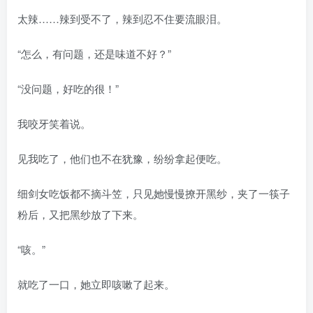
太辣……辣到受不了，辣到忍不住要流眼泪。
“怎么，有问题，还是味道不好？”
“没问题，好吃的很！”
我咬牙笑着说。
见我吃了，他们也不在犹豫，纷纷拿起便吃。
细剑女吃饭都不摘斗笠，只见她慢慢撩开黑纱，夹了一筷子
粉后，又把黑纱放了下来。
“咳。”
就吃了一口，她立即咳嗽了起来。