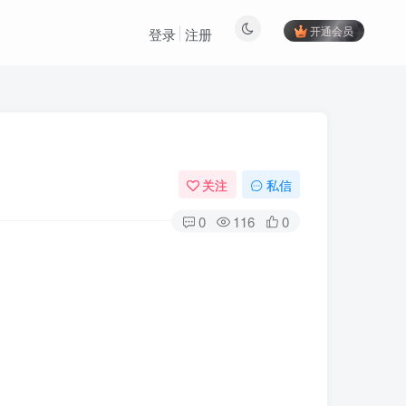
开通会员
登录
注册
关注
私信
0
116
0