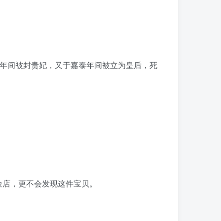
元年间被封贵妃，又于嘉泰年间被立为皇后，死
金店，更不会发现这件宝贝。