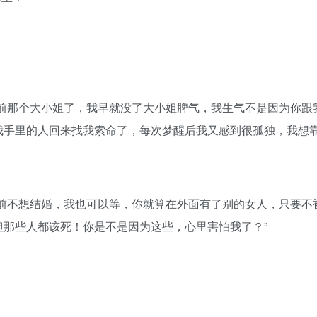
以前那个大小姐了，我早就没了大小姐脾气，我生气不是因为你跟
我手里的人回来找我索命了，每次梦醒后我又感到很孤独，我想靠
之前不想结婚，我也可以等，你就算在外面有了别的女人，只要不
那些人都该死！你是不是因为这些，心里害怕我了？”