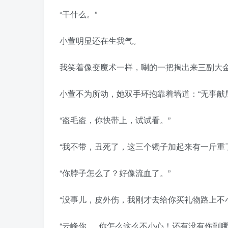
“干什么。”
小萱明显还在生我气。
我笑着像变魔术一样，唰的一把掏出来三副大
小萱不为所动，她双手环抱靠着墙道：“无事献
“盗毛盗，你快带上，试试看。”
“我不带，丑死了，这三个镯子加起来有一斤重
“你脖子怎么了？好像流血了。”
“没事儿，皮外伤，我刚才去给你买礼物路上不
“云峰你…..你怎么这么不小心！还有没有伤到哪