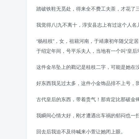
踏破铁鞋无觅处，得来全不费工夫茶，才花了
我觉得八|九不离十，淳安县志上有过这个人名
“杨桂枝”，女，祖籍河南，于靖康初年随父定
于绍定年间，号平乐夫人，当地有一个叫“皇后
这件金吊坠上的戳记是桂枝二字，可能是她在
好东西我见过太多，这件小金饰品排不上号，
古代皇后的东西，带着贵气！那肯定比那破金
我瞬间心情大好，刚才遭遇出车祸的郁闷也一
回去后我迫不及待喊来小萱让她闭上眼。