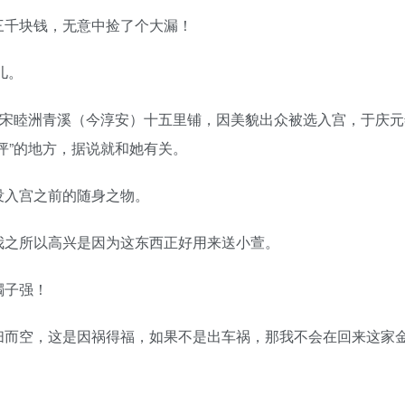
三千块钱，无意中捡了个大漏！
儿。
居宋睦洲青溪（今淳安）十五里铺，因美貌出众被选入宫，于庆
坪”的地方，据说就和她有关。
没入宫之前的随身之物。
我之所以高兴是因为这东西正好用来送小萱。
镯子强！
扫而空，这是因祸得福，如果不是出车祸，那我不会在回来这家