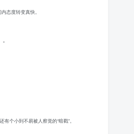
间内态度转变真快。
”
还有个小到不易被人察觉的“暗戳”。