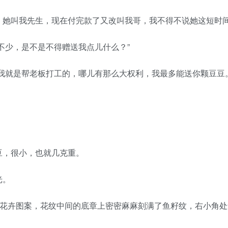
，她叫我先生，现在付完款了又改叫我哥，我不得不说她这短时
不少，是不是不得赠送我点儿什么？”
我就是帮老板打工的，哪儿有那么大权利，我最多能送你颗豆豆。
豆，很小，也就几克重。
光。
空花卉图案，花纹中间的底章上密密麻麻刻满了鱼籽纹，右小角处