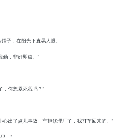
金镯子，在阳光下直晃人眼。
殷勤，非奸即盗。”
了，你想累死我吗？”
小心出了点儿事故，车拖修理厂了，我打车回来的。”
里！”