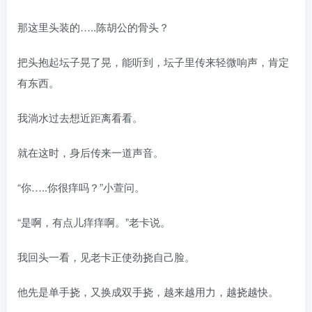
那这里头装的…..陈胡公的骨头？
把头抱起坛子晃了晃，能听到，坛子里传来轻微响声，肯定
有东西。
我淌水过去想近距离看看。
就在这时，身后传来一道声音。
“你…..你很痒吗？”小萱问。
“是啊，有点儿痒痒啊。”老卡说。
我回头一看，见老卡正使劲挠自己脸。
他先是单手挠，又换成双手挠，越来越用力，越挠越快。