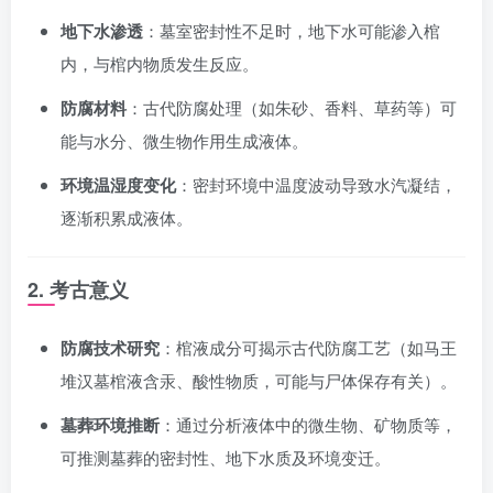
地下水渗透
：墓室密封性不足时，地下水可能渗入棺
内，与棺内物质发生反应。
防腐材料
：古代防腐处理（如朱砂、香料、草药等）可
能与水分、微生物作用生成液体。
环境温湿度变化
：密封环境中温度波动导致水汽凝结，
逐渐积累成液体。
2. 考古意义
防腐技术研究
：棺液成分可揭示古代防腐工艺（如马王
堆汉墓棺液含汞、酸性物质，可能与尸体保存有关）。
墓葬环境推断
：通过分析液体中的微生物、矿物质等，
可推测墓葬的密封性、地下水质及环境变迁。