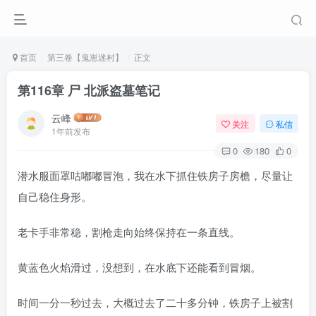
首页
第三卷【鬼崽迷村】
正文
第116章 尸 北派盗墓笔记
云峰
关注
私信
1年前发布
0
180
0
潜水服面罩咕嘟嘟冒泡，我在水下抓住铁房子房檐，尽量让
自己稳住身形。
老卡手非常稳，割枪走向始终保持在一条直线。
黄蓝色火焰滑过，没想到，在水底下还能看到冒烟。
时间一分一秒过去，大概过去了二十多分钟，铁房子上被割