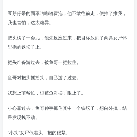
豆芽仔带的面罩咕嘟嘟冒泡，他不敢往前走，便推了推我，
我也害怕，这太诡异。
把头楞了一会儿，他先反应过来，把目标放到了两具女尸怀
里抱的铁坛子上。
把头准备游过去，被鱼哥一把拉住。
鱼哥对把头摇摇头，自己游了过去。
我想上前帮忙，也被鱼哥摆手阻止了。
小心靠过去，鱼哥伸手抓住其中一个铁坛子，想向外拽，结
果发现拽不动。
“小头”女尸低着头，抱的很紧。