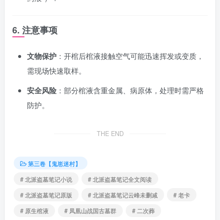
6. 注意事项
文物保护
：开棺后棺液接触空气可能迅速挥发或变质，
需现场快速取样。
安全风险
：部分棺液含重金属、病原体，处理时需严格
防护。
THE END
第三卷【鬼崽迷村】
# 北派盗墓笔记小说
# 北派盗墓笔记全文阅读
# 北派盗墓笔记原版
# 北派盗墓笔记云峰未删减
# 老卡
# 原生棺液
# 凤凰山战国古墓群
# 二次葬