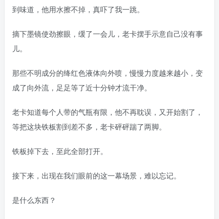
到味道，他用水擦不掉，真吓了我一跳。
摘下墨镜使劲擦眼，缓了一会儿，老卡摆手示意自己没有事
儿。
那些不明成分的绛红色液体向外喷，慢慢力度越来越小，变
成了向外流，足足等了近十分钟才流干净。
老卡知道每个人带的气瓶有限，他不再耽误，又开始割了，
等把这块铁板割到差不多，老卡砰砰踹了两脚。
铁板掉下去，至此全部打开。
接下来，出现在我们眼前的这一幕场景，难以忘记。
是什么东西？