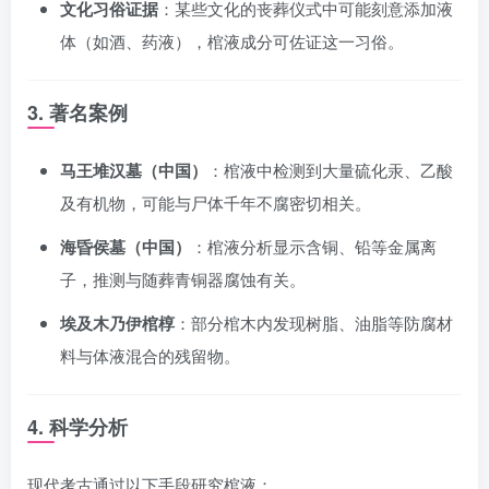
文化习俗证据
：某些文化的丧葬仪式中可能刻意添加液
体（如酒、药液），棺液成分可佐证这一习俗。
3. 著名案例
马王堆汉墓（中国）
：棺液中检测到大量硫化汞、乙酸
及有机物，可能与尸体千年不腐密切相关。
海昏侯墓（中国）
：棺液分析显示含铜、铅等金属离
子，推测与随葬青铜器腐蚀有关。
埃及木乃伊棺椁
：部分棺木内发现树脂、油脂等防腐材
料与体液混合的残留物。
4. 科学分析
现代考古通过以下手段研究棺液：