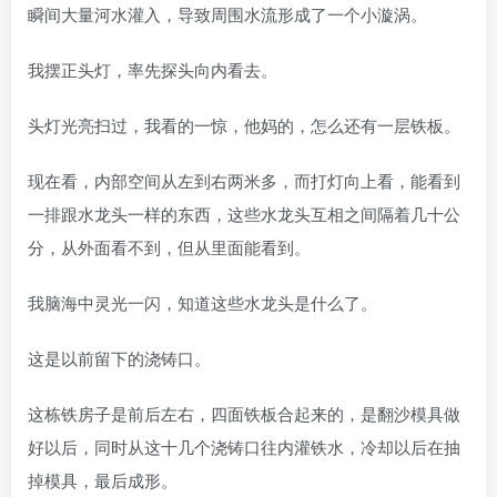
瞬间大量河水灌入，导致周围水流形成了一个小漩涡。
我摆正头灯，率先探头向内看去。
头灯光亮扫过，我看的一惊，他妈的，怎么还有一层铁板。
现在看，内部空间从左到右两米多，而打灯向上看，能看到
一排跟水龙头一样的东西，这些水龙头互相之间隔着几十公
分，从外面看不到，但从里面能看到。
我脑海中灵光一闪，知道这些水龙头是什么了。
这是以前留下的浇铸口。
这栋铁房子是前后左右，四面铁板合起来的，是翻沙模具做
好以后，同时从这十几个浇铸口往内灌铁水，冷却以后在抽
掉模具，最后成形。