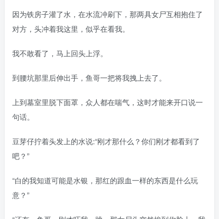
因为铁房子灌了水，在水流冲刷下，那两具女尸互相抱住了
对方，头冲着我这里，似乎在看我。
我不敢看了，马上回头上浮。
到腰坑那里后伸出手，鱼哥一把将我拽上去了。
上到墓室里脱下面罩，众人都在喘气，这时才能来开口说一
句话。
豆芽仔拧着头发上的水说:“刚才那什么？你们刚才都看到了
吧？”
“白的我知道可能是水银，那红的跟血一样的东西是什么玩
意？”