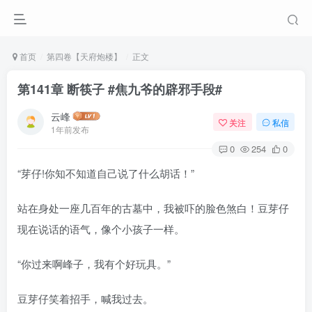
首页
第四卷【天府炮楼】
正文
第141章 断筷子 #焦九爷的辟邪手段#
云峰
关注
私信
1年前发布
0
254
0
“芽仔!你知不知道自己说了什么胡话！”
站在身处一座几百年的古墓中，我被吓的脸色煞白！豆芽仔
现在说话的语气，像个小孩子一样。
“你过来啊峰子，我有个好玩具。”
豆芽仔笑着招手，喊我过去。