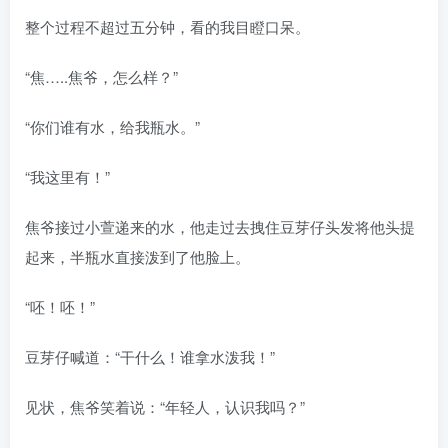
整个过程不超过五分钟，看的我目瞪口呆。
“焦…..焦爷，怎么样？”
“你们谁有水，给我瓶水。”
“我这里有！”
焦爷接过小萱递来的水，他走过去拽住豆芽仔头发将他头提
起来，半瓶水直接泼到了他脸上。
“呸！呸！”
豆芽仔喊道：“干什么！谁拿水泼我！”
见状，焦爷笑着说：“年轻人，认识我吗？”