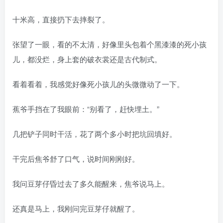
十米高，直接扔下去摔裂了。
张望了一眼，看的不太清，好像里头包着个黑漆漆的死小孩
儿，都没烂，身上套的破衣裳还是古代制式。
看着看着，我感觉好像死小孩儿的头微微动了一下。
蕉爷手挡在了我眼前：“别看了，赶快埋土。”
几把铲子同时干活，花了两个多小时把坑回填好。
干完后焦爷舒了口气，说时间刚刚好。
我问豆芽仔昏过去了多久能醒来，焦爷说马上。
还真是马上，我刚问完豆芽仔就醒了。