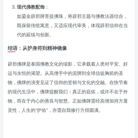
现代佛教配饰
：
如鎏金辟邪牌菩提佛珠，将辟邪主题与佛教法器结合，
既保留传统寓意，又适应现代审美，体现辟邪信仰在当
代的延续与创新。
结语：从护身符到精神镜像
辟邪佛牌是泰国佛教文化的缩影，它承载着人类对平安、好
运与永恒的渴望。从高僧手中的泥牌到全球信徒胸前的圣
物，佛牌的演变见证了信仰的坚韧与文化的交融。在快节奏
的现代生活中，佛牌提醒我们：真正的庇佑，或许不在于外
物，而在于内心的善良与智慧。正如佛牌需经高僧加持方显
灵性，人生的“护佑”，亦需自我修行方得圆满。