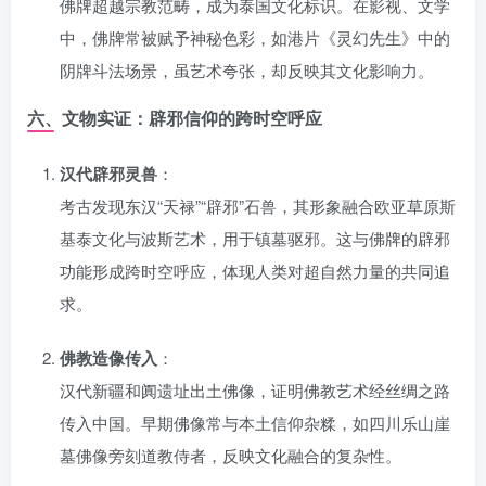
佛牌超越宗教范畴，成为泰国文化标识。在影视、文学
中，佛牌常被赋予神秘色彩，如港片《灵幻先生》中的
阴牌斗法场景，虽艺术夸张，却反映其文化影响力。
六、文物实证：辟邪信仰的跨时空呼应
汉代辟邪灵兽
：
考古发现东汉“天禄”“辟邪”石兽，其形象融合欧亚草原斯
基泰文化与波斯艺术，用于镇墓驱邪。这与佛牌的辟邪
功能形成跨时空呼应，体现人类对超自然力量的共同追
求。
佛教造像传入
：
汉代新疆和阗遗址出土佛像，证明佛教艺术经丝绸之路
传入中国。早期佛像常与本土信仰杂糅，如四川乐山崖
墓佛像旁刻道教侍者，反映文化融合的复杂性。