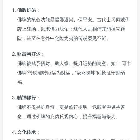
佛教护佑
：
佛牌的核心功能是驱邪避祟、保平安。古代士兵佩戴佛
牌上战场，以求佛力庇佑；现代人则相信其能挡灾避
险，甚至在意外中化险为夷的传说屡见不鲜。
财富与好运
：
佛牌被赋予招财、助人缘、提升运势的寓意。如“二哥丰
佛牌”传说能转厄运为财运，“吸财蜘蛛”则象征守财纳
福。
精神修行
：
佛牌不仅是护身符，更是修行提醒。佩戴者需保持善
念，通过佛牌的庇佑反观内心，提升福慧与修为。
文化传承
：