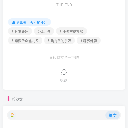
THE END
第四卷【天府炮楼】
# 封窑娃娃
# 焦九爷
# 小天王杨政和
# 南派传奇焦九爷
# 焦九爷的手段
# 辟邪佛牌
喜欢就支持一下吧
收藏
抢沙发
提交