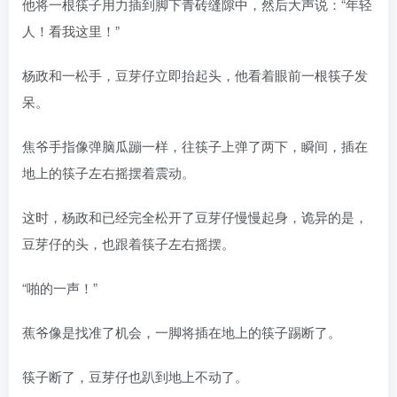
他将一根筷子用力插到脚下青砖缝隙中，然后大声说：“年轻
人！看我这里！”
杨政和一松手，豆芽仔立即抬起头，他看着眼前一根筷子发
呆。
焦爷手指像弹脑瓜蹦一样，往筷子上弹了两下，瞬间，插在
地上的筷子左右摇摆着震动。
这时，杨政和已经完全松开了豆芽仔慢慢起身，诡异的是，
豆芽仔的头，也跟着筷子左右摇摆。
“啪的一声！”
蕉爷像是找准了机会，一脚将插在地上的筷子踢断了。
筷子断了，豆芽仔也趴到地上不动了。