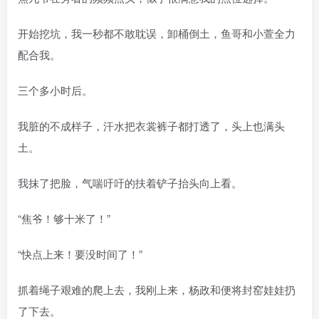
开始挖坑，我一秒都不敢耽误，卸桶倒土，鱼哥和小萱全力
配合我。
三个多小时后。
我脏的不成样子，汗水把衣裳裤子都打透了，头上也满头
土。
我抹了把脸，气喘吁吁的扶着铲子抬头向上看。
“焦爷！够十米了！”
“快点上来！要没时间了！”
抓着绳子艰难的爬上去，我刚上来，杨政和便将封窑娃娃扔
了下去。