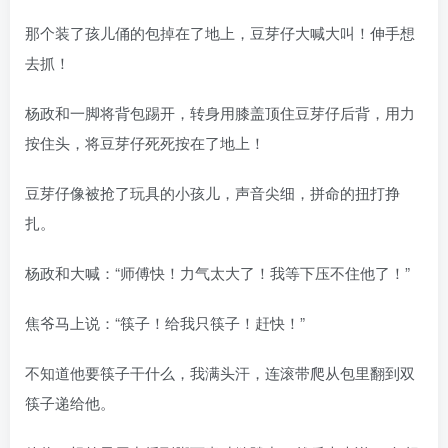
那个装了孩儿俑的包掉在了地上，豆芽仔大喊大叫！伸手想
去抓！
杨政和一脚将背包踢开，转身用膝盖顶住豆芽仔后背，用力
按住头，将豆芽仔死死按在了地上！
豆芽仔像被抢了玩具的小孩儿，声音尖细，拼命的扭打挣
扎。
杨政和大喊：“师傅快！力气太大了！我等下压不住他了！”
焦爷马上说：“筷子！给我只筷子！赶快！”
不知道他要筷子干什么，我满头汗，连滚带爬从包里翻到双
筷子递给他。