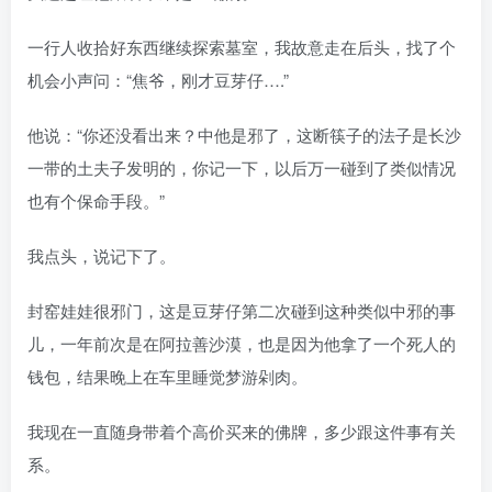
一行人收拾好东西继续探索墓室，我故意走在后头，找了个
机会小声问：“焦爷，刚才豆芽仔….”
他说：“你还没看出来？中他是邪了，这断筷子的法子是长沙
一带的土夫子发明的，你记一下，以后万一碰到了类似情况
也有个保命手段。”
我点头，说记下了。
封窑娃娃很邪门，这是豆芽仔第二次碰到这种类似中邪的事
儿，一年前次是在阿拉善沙漠，也是因为他拿了一个死人的
钱包，结果晚上在车里睡觉梦游剁肉。
我现在一直随身带着个高价买来的佛牌，多少跟这件事有关
系。