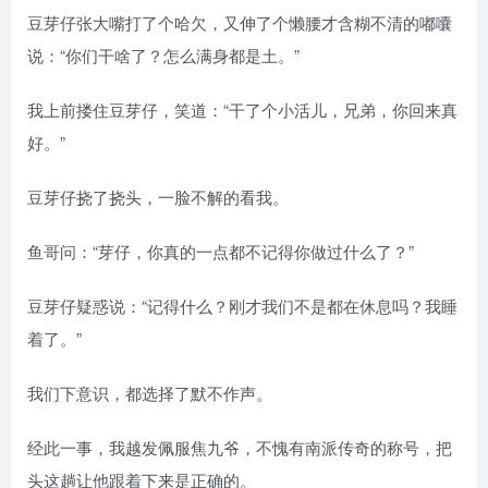
豆芽仔张大嘴打了个哈欠，又伸了个懒腰才含糊不清的嘟囔
说：“你们干啥了？怎么满身都是土。”
我上前搂住豆芽仔，笑道：“干了个小活儿，兄弟，你回来真
好。”
豆芽仔挠了挠头，一脸不解的看我。
鱼哥问：“芽仔，你真的一点都不记得你做过什么了？”
豆芽仔疑惑说：“记得什么？刚才我们不是都在休息吗？我睡
着了。”
我们下意识，都选择了默不作声。
经此一事，我越发佩服焦九爷，不愧有南派传奇的称号，把
头这趟让他跟着下来是正确的。