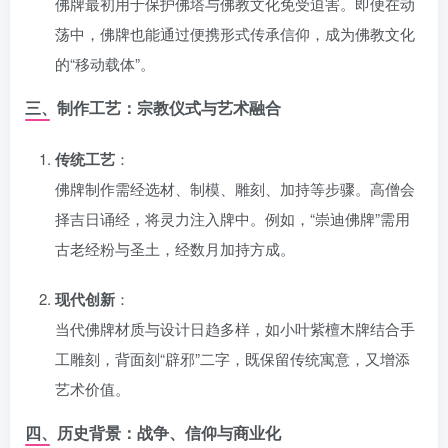
佛牌最初用于保护佛塔与佛教文化免受迫害。即便在动
荡中，佛牌也能通过便携形式传承信仰，成为佛教文化
的“移动载体”。
三、制作工艺：宗教仪式与艺术融合
传统工艺
：
佛牌制作需经选材、制模、雕刻、加持等步骤。高僧会
择吉日诵经，将灵力注入牌中。例如，“崇迪佛牌”需用
古老经粉与圣土，经数月加持方成。
现代创新
：
当代佛牌材质与设计日趋多样，如小叶紫檀木牌结合手
工雕刻，背面刻“辟邪”二字，既保留传统寓意，又增添
艺术价值。
四、历史背景：战争、信仰与商业化