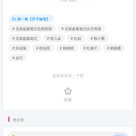
THE END
第一卷【芥子秘境】
# 北派盗墓笔记在线阅读
# 北派盗墓笔记全文阅读
# 北派盗墓笔记
# 指儿金
# 红姐
# 陈小黑
# 朱连魁
# 程连苏
# 鹧鸪哨
# 红娘子
# 鹧鸪婆
# 皮行
喜欢就支持一下吧
收藏
抢沙发