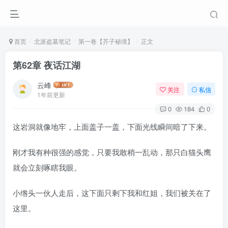
首页
北派盗墓笔记
第一卷【芥子秘境】
正文
第62章 夜话江湖
云峰
关注
私信
1年前更新
0
184
0
这岩洞就像地牢，上面盖子一盖，下面光线瞬间暗了下来。
刚才我有种很强的感觉，只要我敢稍一乱动，那只白猫头鹰
就会立刻啄瞎我眼。
小绺头一伙人走后，这下面只剩下我和红姐，我们被关在了
这里。