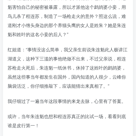
魁害怕自己的秘密被暴露，所以才派他这个鹧鸪婆小妾，用
鸟儿杀了程连苏，制造了一场枪走火的意外？照这么说，难
道刚才小绺头身边的那个养猫头鹰的女人是姓朱？她是朱连
魁和姓叶的这名小妾的后人？”
红姐道：“事情没这么简单，我父亲生前说朱连魁此人极讲江
湖道义，这种下三滥的事他绝做不出来，不过父亲说，程连
苏枪走火死后，朱连魁一纸休书，休掉了这姓叶的鹧鸪婆，
虽然这些事当年都发生在国外，国内知道的人很少，云峰你
脑袋活泛，你仔细推敲下，应该能猜出来真相了。”
我仔细过了一遍当年这段事情的来龙去脉，心里有了答案。
或许，当年朱连魁也想和程连苏真正的比试一场，看看到底
谁是皮行第一！