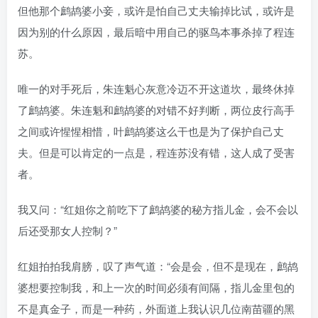
但他那个鹧鸪婆小妾，或许是怕自己丈夫输掉比试，或许是
因为别的什么原因，最后暗中用自己的驱鸟本事杀掉了程连
苏。
唯一的对手死后，朱连魁心灰意冷迈不开这道坎，最终休掉
了鹧鸪婆。朱连魁和鹧鸪婆的对错不好判断，两位皮行高手
之间或许惺惺相惜，叶鹧鸪婆这么干也是为了保护自己丈
夫。但是可以肯定的一点是，程连苏没有错，这人成了受害
者。
我又问：“红姐你之前吃下了鹧鸪婆的秘方指儿金，会不会以
后还受那女人控制？”
红姐拍拍我肩膀，叹了声气道：“会是会，但不是现在，鹧鸪
婆想要控制我，和上一次的时间必须有间隔，指儿金里包的
不是真金子，而是一种药，外面道上我认识几位南苗疆的黑