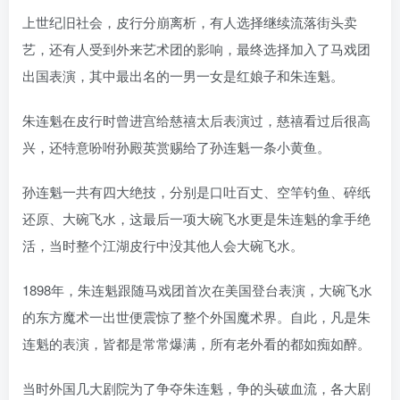
上世纪旧社会，皮行分崩离析，有人选择继续流落街头卖
艺，还有人受到外来艺术团的影响，最终选择加入了马戏团
出国表演，其中最出名的一男一女是红娘子和朱连魁。
朱连魁在皮行时曾进宫给慈禧太后表演过，慈禧看过后很高
兴，还特意吩咐孙殿英赏赐给了孙连魁一条小黄鱼。
孙连魁一共有四大绝技，分别是口吐百丈、空竿钓鱼、碎纸
还原、大碗飞水，这最后一项大碗飞水更是朱连魁的拿手绝
活，当时整个江湖皮行中没其他人会大碗飞水。
1898年，朱连魁跟随马戏团首次在美国登台表演，大碗飞水
的东方魔术一出世便震惊了整个外国魔术界。自此，凡是朱
连魁的表演，皆都是常常爆满，所有老外看的都如痴如醉。
当时外国几大剧院为了争夺朱连魁，争的头破血流，各大剧