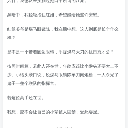
入行，我也从未接触过她口中所谓的江湖。
黑暗中，我轻轻抱住红姐，希望能给她些许安慰。
红姐爷爷是煤马眼镜陈，我在脑中想。这人到底是长个什么
样？
是不是一个带着圆边眼镜，手提煤马大刀的抗日秀才公？
按照时间算，若此人还在世，年龄应该比小绺头还要大上不
少。小绺头亲口说，说煤马眼镜陈单刀闯炮楼，一人杀光了
鬼子一整个联队的指挥官。
若这位高手还在世。
我想，应不会让自己的小辈被人囚禁，受此委屈。