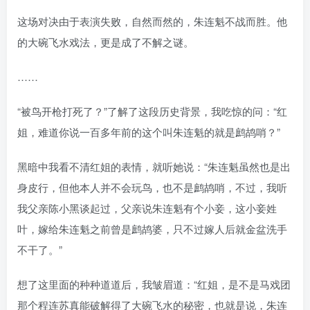
这场对决由于表演失败，自然而然的，朱连魁不战而胜。他
的大碗飞水戏法，更是成了不解之谜。
……
“被鸟开枪打死了？”了解了这段历史背景，我吃惊的问：“红
姐，难道你说一百多年前的这个叫朱连魁的就是鹧鸪哨？”
黑暗中我看不清红姐的表情，就听她说：“朱连魁虽然也是出
身皮行，但他本人并不会玩鸟，也不是鹧鸪哨，不过，我听
我父亲陈小黑谈起过，父亲说朱连魁有个小妾，这小妾姓
叶，嫁给朱连魁之前曾是鹧鸪婆，只不过嫁人后就金盆洗手
不干了。”
想了这里面的种种道道后，我皱眉道：“红姐，是不是马戏团
那个程连苏真能破解得了大碗飞水的秘密，也就是说，朱连