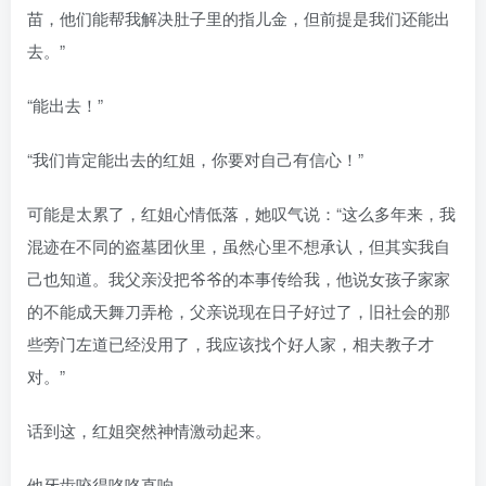
苗，他们能帮我解决肚子里的指儿金，但前提是我们还能出
去。”
“能出去！”
“我们肯定能出去的红姐，你要对自己有信心！”
可能是太累了，红姐心情低落，她叹气说：“这么多年来，我
混迹在不同的盗墓团伙里，虽然心里不想承认，但其实我自
己也知道。我父亲没把爷爷的本事传给我，他说女孩子家家
的不能成天舞刀弄枪，父亲说现在日子好过了，旧社会的那
些旁门左道已经没用了，我应该找个好人家，相夫教子才
对。”
话到这，红姐突然神情激动起来。
他牙齿咬得咯咯直响。