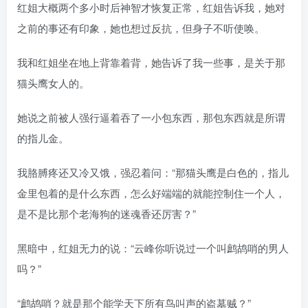
红姐大概两个多小时后神智才恢复正常，红姐告诉我，她对
之前的事还有印象，她也想过反抗，但身子不听使唤。
我和红姐坐在地上背靠着背，她告诉了我一些事，是关于那
猫头鹰女人的。
她说之前被人强行逼着吞了一小包东西，那包东西就是所谓
的指儿金。
我胳膊疼还又冷又饿，强忍着问：“那猫头鹰是白色的，指儿
金里包着的是什么东西，怎么好端端的就能控制住一个人，
是不是比那个老海狗的迷魂香还厉害？”
黑暗中，红姐无力的说：“云峰你听说过一个叫鹧鸪哨的男人
吗？”
“鹧鸪哨？就是那个能学天下所有鸟叫声的盗墓贼？”