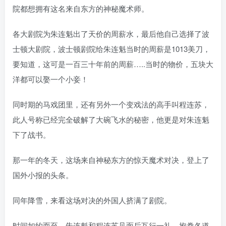
院都想拥有这名来自东方的神秘魔术师。
各大剧院为朱连魁出了天价的周薪水，最后他自己选择了波
士顿大剧院，波士顿剧院给朱连魁当时的周薪是1013美刀，
要知道，这可是一百三十年前的周薪…..当时的物价，五块大
洋都可以娶一个小妾！
同时期的马戏团里，还有另外一个变戏法的高手叫程连苏，
此人号称已经完全破解了大碗飞水的秘密，他更是对朱连魁
下了战书。
那一年的冬天，这场来自神秘东方的惊天魔术对决，登上了
国外小报的头条。
同年降雪，来看这场对决的外国人挤满了剧院。
时间如约而至，朱连魁和程连苏见面后互行一礼，抱拳各道