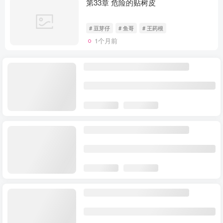
第33章 危险的贴树皮
# 豆芽仔
# 鱼哥
# 王药根
1个月前
第32章 挖坑
# 豆芽仔
# 鱼哥
# 天星术
1个月前
第31章 “魇”
# 回声鸭
# 不过六
# 甲马神术
1个月前
第30章 古老的民谣躁动的心 北派盗墓
笔记
# 豆芽仔
# 马渡霜
# 五女山
3个月前