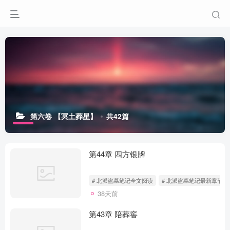
第六卷 【冥土葬星】
共42篇
第44章 四方银牌
# 北派盗墓笔记全文阅读
# 北派盗墓笔记最新章节无
38天前
第43章 陪葬窖