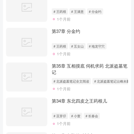
# 王药根
# 王满意
# 分金约
1个月前
第37章 分金约
# 王药根
# 五女山
# 地龙守穴
1个月前
第35章 互相摸底 伺机求药 北派盗墓笔
记
# 北派盗墓笔记全文阅读
# 北派盗墓笔记云峰未删减
1个月前
第34章 东北四皮之王药根儿
# 豆芽仔
# 小萱
# 长春会
1个月前