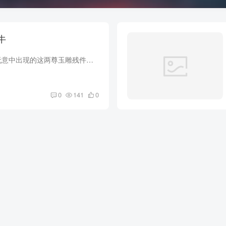
黑牛
豆芽仔在温泉池底无意中出现的这两尊玉雕残件绝非普通之物，普通的我根本不想要，白马黑牛，这个雕刻题材可能本身就隐藏有大秘密。 史书上讲，元末起义军福通等七人于秋收之际杀白马黑牛...
0
141
0