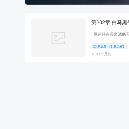
第202章 白马
第五卷【千岛之殇】
11个月前