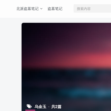
北派盗墓笔记
盗墓笔记
乌金玉
共2篇