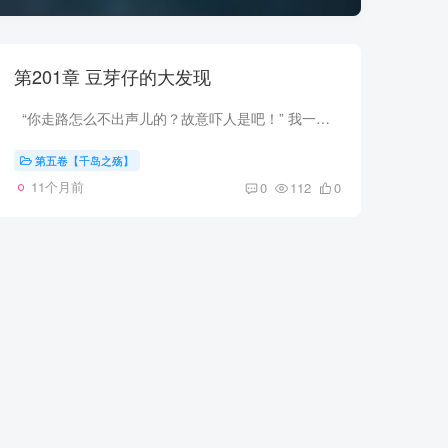
第201章 豆芽仔的大发现
“你走路怎么不出声儿的？故意吓人是吧！” 我一回头，冷不丁看到了豆芽仔那张笑脸。 “呵呵，峰子，我可没想吓你，我是看你左顾右看的，在找什么呢？” 我黑着脸没搭理他。 过了不久，...
第五卷【千岛之殇】
11个月前
0
112
0