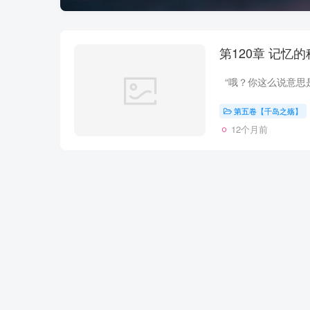
第五卷【千岛之殇】
12个月前