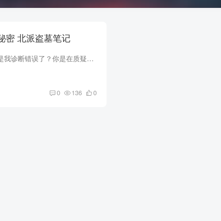
第120章 记忆的秘密 北派盗墓笔记
“哦？你这么说意思是我诊断错误了？你是在质疑我的专业吗？” “呵呵，我可没质疑你的专业，我也不会挡你财路，你能在夏家挣多少钱那是你的本事，我就说一点，你有没有换位思考过，夏水...
0
136
0