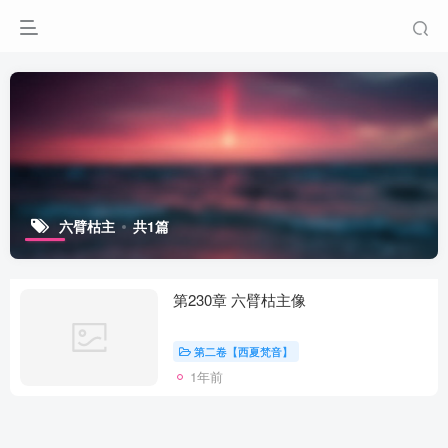
六臂枯主
共1篇
第230章 六臂枯主像
第二卷【西夏梵音】
1年前