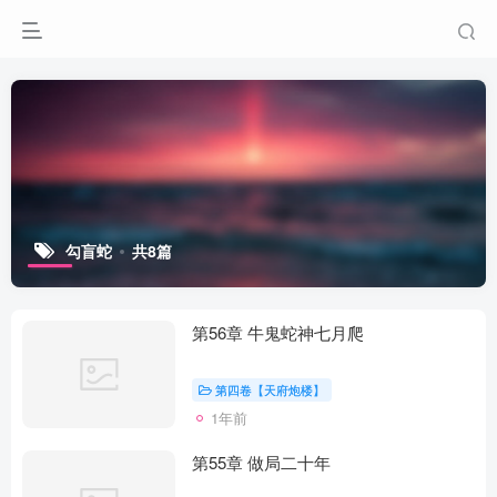
勾盲蛇
共8篇
第56章 牛鬼蛇神七月爬
第四卷【天府炮楼】
1年前
第55章 做局二十年