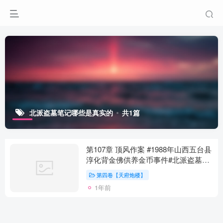
北派盗墓笔记哪些是真实的
共1篇
第107章 顶风作案 #1988年山西五台县
淳化背金佛供养金币事件#北派盗墓笔
记哪些是真实的
第四卷【天府炮楼】
1年前