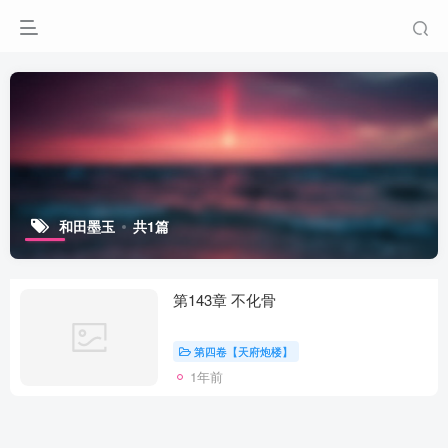
和田墨玉
共1篇
第143章 不化骨
第四卷【天府炮楼】
1年前