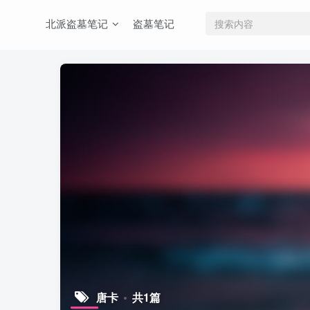
北派盗墓笔记
盗墓笔记
唐卡
共1篇