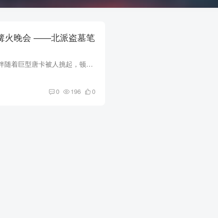
篝火晚会 ——北派盗墓笔
此时刚过中午不久，伴随着巨型唐卡被人挑起，顿时点着了围观民众的热情，吵吵声很大。 女孩儿馥珠，混在人群中哭着相机佯装拍照，并未看到我。 “把头，她们兄妹....目标是偷这张唐卡？” “嗯...
0
196
0