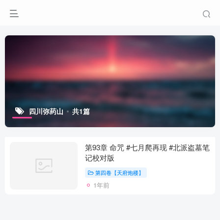
四川弥药山
共1篇
第93章 命咒 #七月爬再现 #北派盗墓笔
记校对版
第四卷【天府炮楼】
1年前