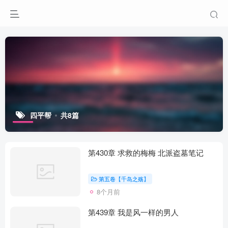
四平帮
共8篇
第430章 求救的梅梅 北派盗墓笔记
第五卷【千岛之殇】
8个月前
第439章 我是风一样的男人