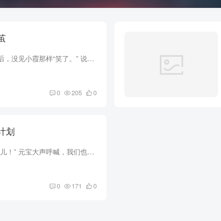
茧
从医院水房打水回来后，没见小霞那样“笑了。” 说实话，那抹笑容感觉有些诡异。 妈的，有点像恐怖片里的贞子笑。 我在门口把事情告诉了小萱，小萱想了想说：“恩.....有时候人受了太大刺激就会...
0
205
0
个计划
“小霞！” “小霞你在哪儿！” 元宝大声呼喊，我们也帮忙找。 按元宝说的，小霞根本不会走远。 破房子北边儿，不到两百米是一大片荒地，长了大量纤纤菜和布布丁，她拿着个篮子，刚才就在这里摘...
0
171
0