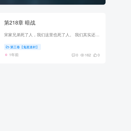
第218章 暗战
宋家兄弟死了人，我们这里也死了人。 我们其实还没输，我知道，把头绝对还有后手，在我的认知中，任何时候，把头都有后手。 李爷也有能力拼，但李爷是不想拼了。 孙女和孙媳妇的出事，几乎击垮...
第三卷【鬼崽迷村】
1年前
0
162
0