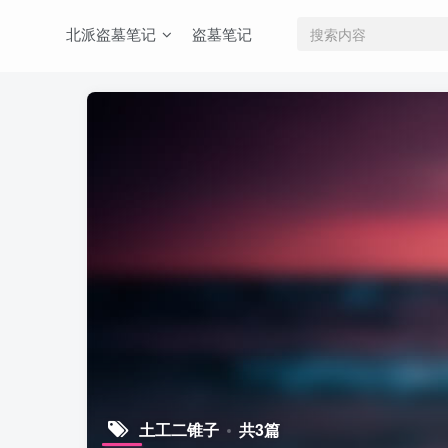
北派盗墓笔记
盗墓笔记
土工二锥子
共3篇