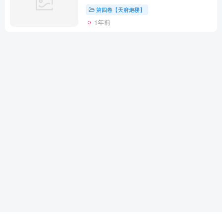
第四卷【天府炮楼】
1年前