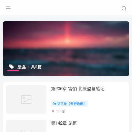
壁龛
共2篇
第206章 害怕 北派盗墓笔记
第四卷【天府炮楼】
1年前
第142章 见棺