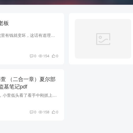
州大老板
有句老话说，男人兜里有钱就变坏，这话有道理，它是无数前辈们靠经验总结出来的。 这地方我去了一次，就还想去第二次，第三次，好在我意志坚韧不拔，要不然容易迷失。 包房内，灯光昏暗...
0
154
0
小萱 （二合一章）夏尔部
墓笔记pdf
在所有人目光注视下，小萱低头看了看手中刚抓上来的核桃。 我离的虽然有些距离，但能清楚看到，小萱脸色变了，她手在抖。 傻子都知道，出了意外！ 我猛的看向张彪，我想用眼神告诉他：“怎么回...
0
158
0