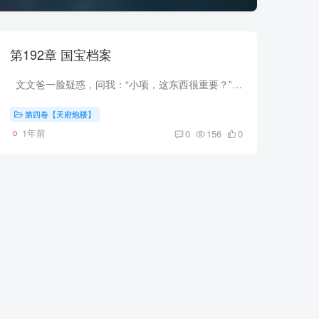
第192章 国宝档案
文文爸一脸疑惑，问我：“小项，这东西很重要？” 回过神来，我忙道：“伯父，反正这东西不简单，有些事情我还没想通，咱们先去吃饭。” 回到饭桌上，我表面上啃着猪蹄，实则心思早已飞...
第四卷【天府炮楼】
1年前
0
156
0