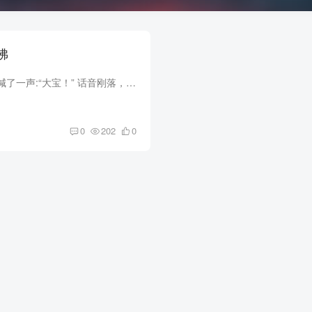
铁佛
田三久捂着伤口，大喊了一声:“大宝！” 话音刚落，一个高大人影举着车座挡在身前，飞快的冲来。 弩弓不是连发，兴爷拿着弓后退，边跑边拿箭上弦。 “云峰！” 鱼哥腰部发力，直接坐着向后砸去...
0
202
0