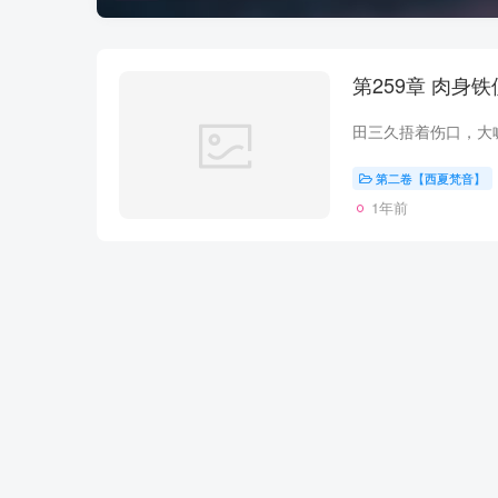
第259章 肉身
第二卷【西夏梵音】
1年前