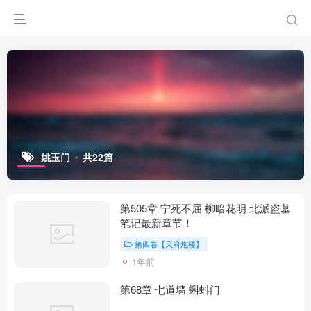
姚玉门
共22篇
第505章 宁死不屈 柳暗花明 北派盗墓
笔记最新章节！
第四卷【天府炮楼】
1年前
第68章 七道墙 蝌蚪门