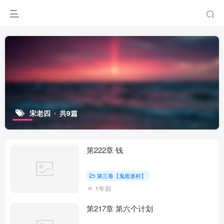
宋老四
共9篇
第222章 钱
第三卷【鬼崽迷村】
1年前
第217章 第六个计划