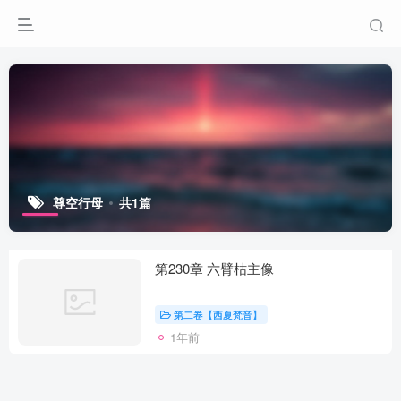
尊空行母
共1篇
第230章 六臂枯主像
第二卷【西夏梵音】
1年前