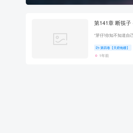
第四卷【天府炮楼】
1年前