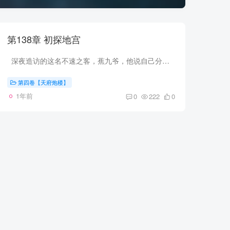
第138章 初探地宫
深夜造访的这名不速之客，蕉九爷，他说自己分文不要，帮我们只为了在死前开开眼，我有点不信。 和不熟悉的陌生人搭伙，是行当里忌讳。 小萱挤眉弄眼，把头当作没看到，反倒是蕉九爷。 他...
第四卷【天府炮楼】
1年前
0
222
0