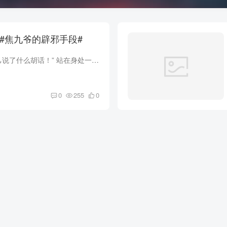
第141章 断筷子 #焦九爷的辟邪手段#
“芽仔!你知不知道自己说了什么胡话！” 站在身处一座几百年的古墓中，我被吓的脸色煞白！豆芽仔现在说话的语气，像个小孩子一样。 “你过来啊峰子，我有个好玩具。” 豆芽仔笑着招手，喊我过去...
0
255
0