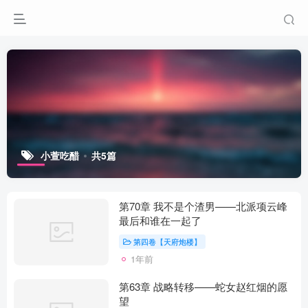
小萱吃醋
共5篇
第70章 我不是个渣男——北派项云峰
最后和谁在一起了
第四卷【天府炮楼】
1年前
第63章 战略转移——蛇女赵红烟的愿
望