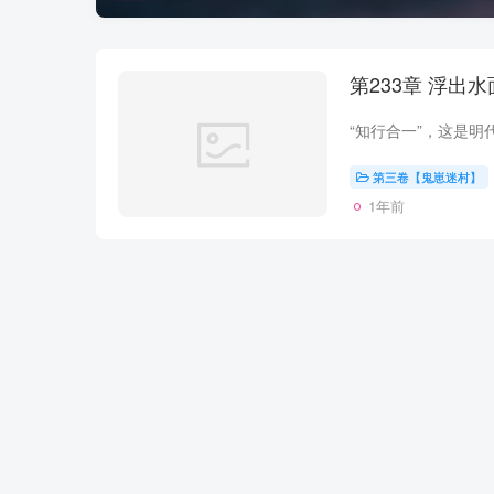
第233章 浮出
第三卷【鬼崽迷村】
1年前