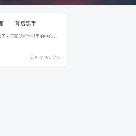
水面——幕后黑手
“知行合一”，这是明代圣人王阳明哲学书里的中心思想。 把头背着手站在书架前，抬头就这么看着。 我的字非常难看，但也能看出来这四个字写的好，不比西安诗人的书法差，用的是徽宗的瘦金体，铁...
0
183
0