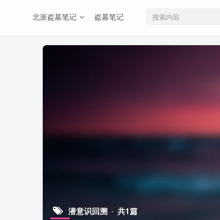
北派盗墓笔记
盗墓笔记
潜意识回溯
共1篇