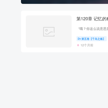
第五卷【千岛之殇】
12个月前