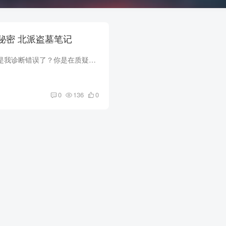
第120章 记忆的秘密 北派盗墓笔记
“哦？你这么说意思是我诊断错误了？你是在质疑我的专业吗？” “呵呵，我可没质疑你的专业，我也不会挡你财路，你能在夏家挣多少钱那是你的本事，我就说一点，你有没有换位思考过，夏水...
0
136
0