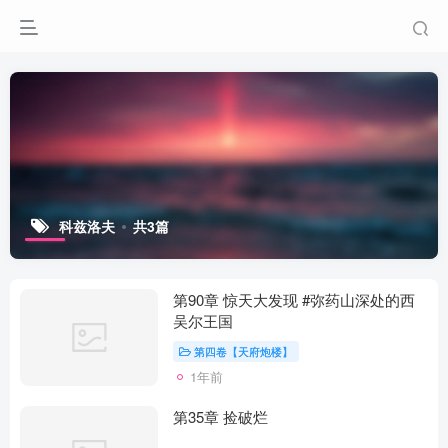
科兹洛夫
共3篇
第90章 惊天大发现 #弥药山深处的西
吴尔王国
第四卷【天府炮楼】
1年前
第35章 捡破烂