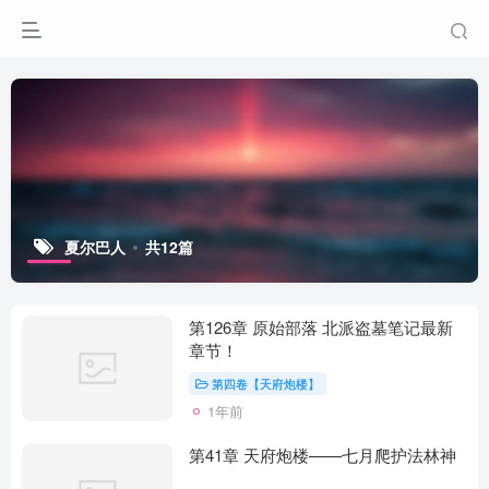
夏尔巴人
共12篇
第126章 原始部落 北派盗墓笔记最新
章节！
第四卷【天府炮楼】
1年前
第41章 天府炮楼——七月爬护法林神